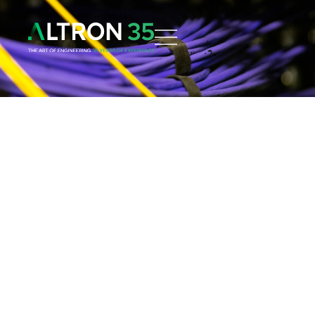
Domov
Kontakt
Česká republika
Slovensko
Spojené arabské emiráty