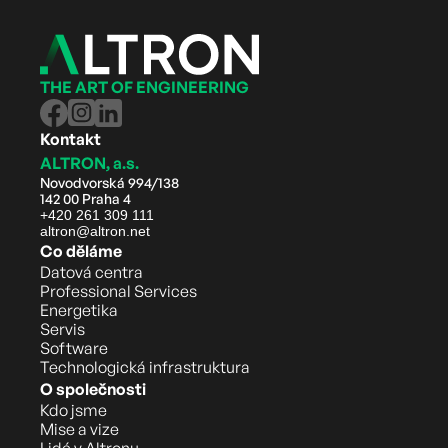
THE ART OF ENGINEERING
Kontakt
ALTRON, a.s.
Novodvorská 994/138
142 00 Praha 4
+420 261 309 111
altron@altron.net
Co děláme
Datová centra
Professional Services
Energetika
Servis
Software
Technologická infrastruktura
O společnosti
Kdo jsme
Mise a vize
Lidé v Altronu