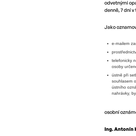
odvetnými opat
denně, 7 dní v
Jako oznamova
e-mailem zas
prostřednict
telefonicky 
osoby určené
ústně při s
souhlasem o
ústního ozn
nahrávky, byl
osobní oznáme
Ing. Antonín