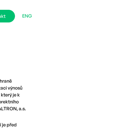
ENG
akt
chraně
zaci výnosů
který je k
orektního
ALTRON, a.s.
 je před