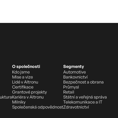
O společnosti
Segmenty
Kdo jsme
Automotive
Mise a vize
Bankovnictví
Lidé v Altronu
Bezpečnost a obrana
Certifikace
Průmysl
Grantové projekty
Retail
ruktura
Kariéra v Altronu
Státní a veřejná správa
Milníky
Telekomunikace a IT
Společenská odpovědnost
Zdravotnictví