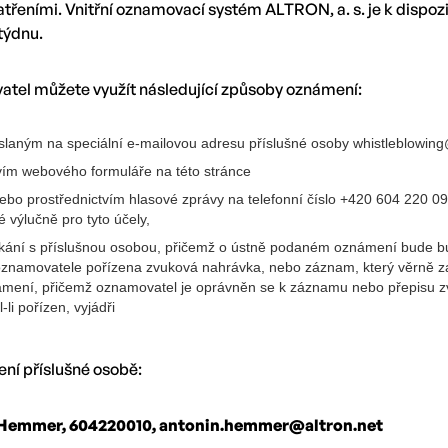
řeními. Vnitřní oznamovací systém ALTRON, a. s. je k dispozi
 týdnu.
tel můžete využít následující způsoby oznámení:
laným na speciální e-mailovou adresu příslušné osoby whistleblowing
vím webového formuláře na této stránce
nebo prostřednictvím hlasové zprávy na telefonní číslo +420 604 220 09
 výlučně pro tyto účely,
etkání s příslušnou osobou, přičemž o ústně podaném oznámení bude b
znamovatele pořízena zvuková nahrávka, nebo záznam, který věrně za
ámení, přičemž oznamovatel je oprávněn se k záznamu nebo přepisu 
-li pořízen, vyjádři
ní příslušné osobě:
 Hemmer, 604220010, antonin.hemmer@altron.net