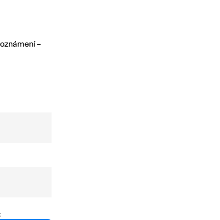
 oznámení –
x