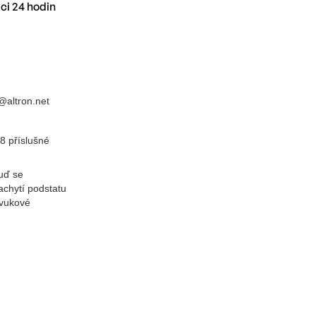
ci 24 hodin
@altron.net
8 příslušné
uď se
chytí podstatu
zvukové