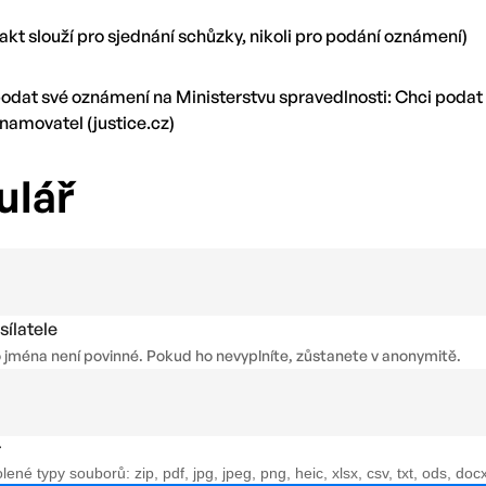
kt slouží pro sjednání schůzky, nikoli pro podání oznámení)
odat své oznámení na Ministerstvu spravedlnosti: Chci podat
namovatel (justice.cz)
ulář
sílatele
 jména není povinné. Pokud ho nevyplníte, zůstanete v anonymitě.
r
né typy souborů: zip, pdf, jpg, jpeg, png, heic, xlsx, csv, txt, ods, doc