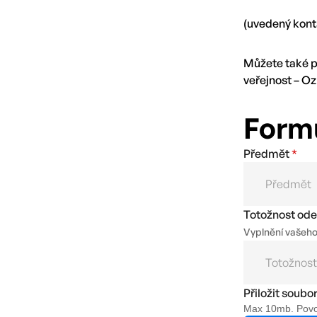
(uvedený konta
Můžete také p
veřejnost – Oz
Form
Předmět
*
Totožnost ode
Vyplnění vašeho
Přiložit soubo
Max 10mb. Povole