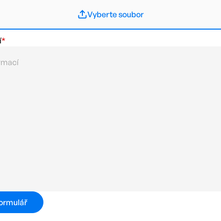
Vyberte soubor
í
*