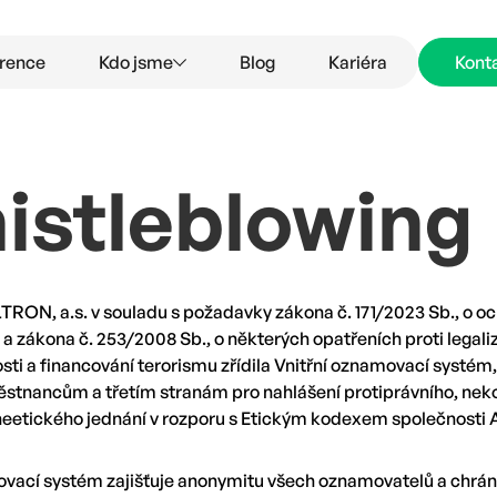
rence
Kdo jsme
Blog
Kariéra
Kont
istleblowing
TRON, a.s. v souladu s požadavky zákona č. 171/2023 Sb., o o
 zákona č. 253/2008 Sb., o některých opatřeních proti legali
osti a financování terorismu zřídila Vnitřní oznamovací systém, 
ěstnancům a třetím stranám pro nahlášení protiprávního, nek
neetického jednání v rozporu s Etickým kodexem společnosti 
ovací systém zajišťuje anonymitu všech oznamovatelů a chrání