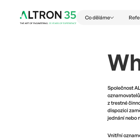
Co děláme
Refe
Wh
Společnost AL
oznamovatelů a
z trestné činn
dispozici zam
jednání nebo 
Vnitřní oznam