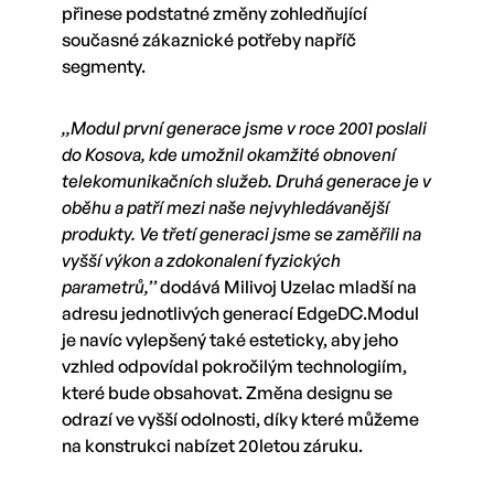
přinese podstatné změny zohledňující
současné zákaznické potřeby napříč
segmenty.
,,Modul první generace jsme v roce 2001 poslali
do Kosova, kde umožnil okamžité obnovení
telekomunikačních služeb. Druhá generace je v
oběhu a patří mezi naše nejvyhledávanější
produkty. Ve třetí generaci jsme se zaměřili na
vyšší výkon a zdokonalení fyzických
parametrů,’’
dodává Milivoj Uzelac mladší na
adresu jednotlivých generací EdgeDC.Modul
je navíc vylepšený také esteticky, aby jeho
vzhled odpovídal pokročilým technologiím,
které bude obsahovat. Změna designu se
odrazí ve vyšší odolnosti, díky které můžeme
na konstrukci nabízet 20letou záruku.