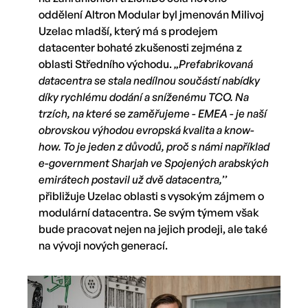
oddělení Altron Modular byl jmenován Milivoj
Uzelac mladší, který má s prodejem
datacenter bohaté zkušenosti zejména z
oblasti Středního východu.
„Prefabrikovaná
datacentra se stala nedílnou součástí nabídky
díky rychlému dodání a sníženému TCO. Na
trzích, na které se zaměřujeme - EMEA - je naší
obrovskou výhodou evropská kvalita a know-
how. To je jeden z důvodů, proč s námi například
e-government Sharjah ve Spojených arabských
emirátech postavil už dvě datacentra,’’
přibližuje Uzelac oblasti s vysokým zájmem o
modulární datacentra. Se svým týmem však
bude pracovat nejen na jejich prodeji, ale také
na vývoji nových generací.