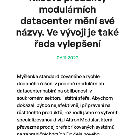
modulárních
datacenter mění své
názvy. Ve vývoji je také
řada vylepšení
06.11.2022
Myšlenka standardizovaného a rychle
dodaného řešení v podobě modulárních
datacenter nabírá na oblíbenosti v
soukromém sektoru i státní sféře. Abychom
dokázali být co nejefektivněji připraveni na
růst těchto produktů, rozhodli jsme se vytvořit
specializovanou divizi Altron Modular, která
převezme prodej prefabrikovaných systémů
na zahraničních trzích.Do čela nového