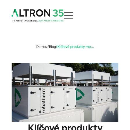
Domov
Blog
Klíčové produkty modulárních datacenter mění své názvy. Ve vývoji je také řada vylepšení
Klíčové produkty