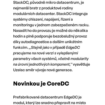
StackDC, původně mikro datacentrum, je
nejmenší bratr z produktové rodiny
modulárních datacenter. StackDC integruje
systémy chlazení, napájení, řízení a
monitoringu v jednom zabezpečeném racku.
Nasadit ho do provozu je možné do několika
hodin a plně podporuje bezobslužný provoz
díky autodiagnostice a dalším unikátním
funkcím.
,,Stejně jako v případě EdgeDC
pracujeme na nové verzi s vylepšenými
parametry všech systémů, včetně modularity
na úrovni jednotlivých komponent,’’
vysvětluje
Uzelac směr vývoje nové generace.
Novinkou je CoreDC
Prefabrikované datacentrum EdgeDC je
modul, který lze snadno přepravit na místo