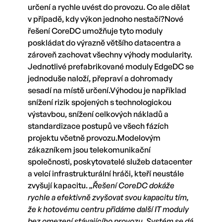
určení a rychle uvést do provozu. Co ale dělat
v případě, kdy výkon jednoho nestačí?Nové
řešení CoreDC umožňuje tyto moduly
poskládat do výrazně většího datacentra a
zároveň zachovat všechny výhody modularity.
Jednotlivé prefabrikované moduly EdgeDC se
jednoduše naloží, přepraví a dohromady
sesadí na místě určení.Výhodou je například
snížení rizik spojených s technologickou
výstavbou, snížení celkových nákladů a
standardizace postupů ve všech fázích
projektu včetně provozu.Modelovým
zákazníkem jsou telekomunikační
společnosti, poskytovatelé služeb datacenter
a velcí infrastrukturální hráči, kteří neustále
zvyšují kapacitu.
„Řešení CoreDC dokáže
rychle a efektivně zvyšovat svou kapacitu tím,
že k hotovému centru přidáme další IT moduly
bez omezení stávajícího provozu. Systém se dá