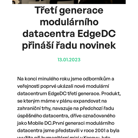
Třetí generace
modulárního
datacentra EdgeDC
přináší řadu novinek
13.01.2023
Na konci minulého roku jsme odborníkům a
veřejnosti poprvé ukázali nové modulární
datacentrum EdgeDC třetí generace. Produkt,
se kterým máme v plánu expandovat na
zahraniční trhy, navazuje na předchozí řadu
úspěšného datacentra, dříve označovaného
jako Mobile DC.První generaci modulárního
datacentra jsme představili v roce 2001 a byla
využita při humanitární misi v Kosovu, kde