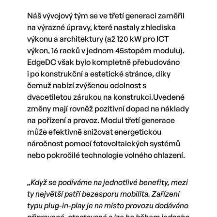
Náš vývojový tým se ve třetí generaci zaměřil
na výrazné úpravy, které nastaly z hlediska
výkonu a architektury (až 120 kW pro ICT
výkon, 16 racků v jednom 45stopém modulu).
EdgeDC však bylo kompletně přebudováno
i po konstrukční a estetické stránce, díky
čemuž nabízí zvýšenou odolnost s
dvacetiletou zárukou na konstrukci.Uvedené
změny mají rovněž pozitivní dopad na náklady
na pořízení a provoz. Modul třetí generace
může efektivně snižovat energetickou
náročnost pomocí fotovoltaických systémů
nebo pokročilé technologie volného chlazení.
„Když se podíváme na jednotlivé benefity, mezi
ty největší patří bezesporu mobilita. Zařízení
typu plug-in-play je na místo provozu dodáváno
připravené, otestované a lze ho během jednoho