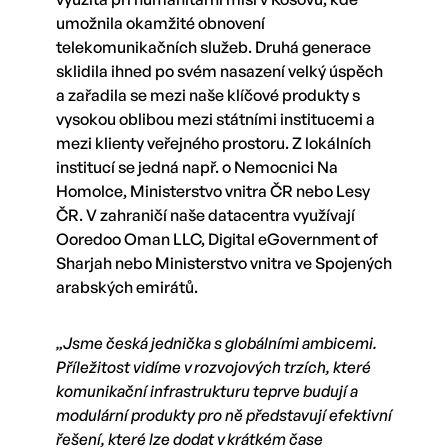
umožnila okamžité obnovení
telekomunikačních služeb. Druhá generace
sklidila ihned po svém nasazení velký úspěch
a zařadila se mezi naše klíčové produkty s
vysokou oblibou mezi státními institucemi a
mezi klienty veřejného prostoru. Z lokálních
institucí se jedná např. o Nemocnici Na
Homolce, Ministerstvo vnitra ČR nebo Lesy
ČR. V zahraničí naše datacentra využívají
Ooredoo Oman LLC, Digital eGovernment of
Sharjah nebo Ministerstvo vnitra ve Spojených
arabských emirátů.
„Jsme česká jednička s globálními ambicemi.
Příležitost vidíme v rozvojových trzích, které
komunikační infrastrukturu teprve budují a
modulární produkty pro ně představují efektivní
řešení, které lze dodat v krátkém čase