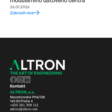
modulárního datového centra
26.01.2026
Zobrazit více
THE ART OF ENGINEERING
Kontakt
ALTRON, a.s.
Novodvorská 994/138
142 00 Praha 4
+420 261 309 111
altron@altron.net