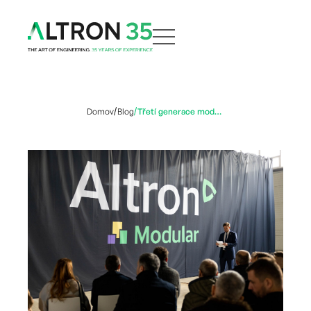
Domov
Blog
Třetí generace modulárního datacentra EdgeDC přináší řadu novinek