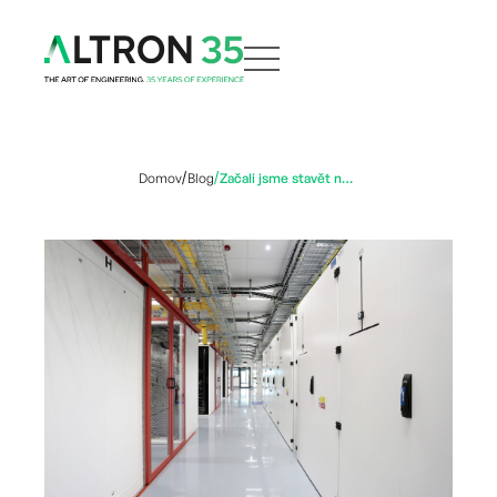
Domov
Blog
Začali jsme stavět nové datové centrum pro Seznam.cz, hotové bude do konce roku