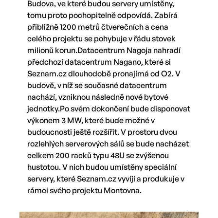
Budova, ve které budou servery umístěny,
tomu proto pochopitelně odpovídá. Zabírá
přibližně 1200 metrů čtverečních a cena
celého projektu se pohybuje v řádu stovek
milionů korun.Datacentrum Nagoja nahradí
předchozí datacentrum Nagano, které si
Seznam.cz dlouhodobě pronajímá od O2. V
budově, v níž se současné datacentrum
nachází, vzniknou následně nové bytové
jednotky.Po svém dokončení bude disponovat
výkonem 3 MW, které bude možné v
budoucnosti ještě rozšířit. V prostoru dvou
rozlehlých serverových sálů se bude nacházet
celkem 200 racků typu 48U se zvýšenou
hustotou. V nich budou umístěny speciální
servery, které Seznam.cz vyvíjí a produkuje v
rámci svého projektu Montovna.