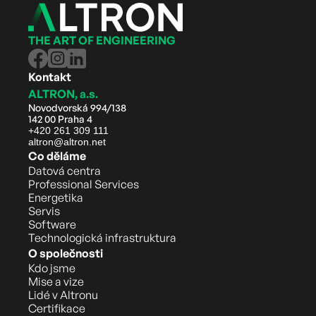
THE ART OF ENGINEERING
Kontakt
ALTRON, a.s.
Novodvorská 994/138
142 00 Praha 4
+420 261 309 111
altron@altron.net
Co děláme
Datová centra
Professional Services
Energetika
Servis
Software
Technologická infrastruktura
O společnosti
Kdo jsme
Mise a vize
Lidé v Altronu
Certifikace